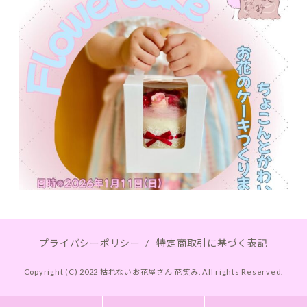
プライバシーポリシー
/
特定商取引に基づく表記
Copyright (C) 2022 枯れないお花屋さん 花笑み. All rights Reserved.