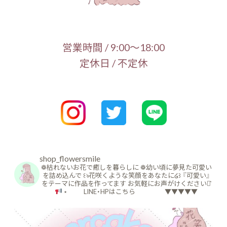
営業時間 / 9:00～18:00
定休日 / 不定休
shop_flowersmile
❁枯れないお花で癒しを暮らしに
❁幼い頃に夢見た可愛い
を詰め込んで
꒰ঌ花咲くような笑顔をあなたに໒꒱
『可愛い』
をテーマに作品を作ってます
お気軽にお声がけください⋆͛
⋆
LINE・HPはこちら
▼▼▼▼▼