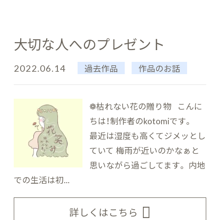
大切な人へのプレゼント
2022.06.14
過去作品
作品のお話
❁枯れない花の贈り物 こんに
ちは！制作者のkotomiです。
最近は湿度も高くてジメッとし
ていて 梅雨が近いのかなぁと
思いながら過ごしてます。 内地
での生活は初...
詳しくはこちら