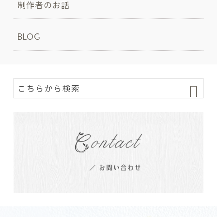
制作者のお話
BLOG